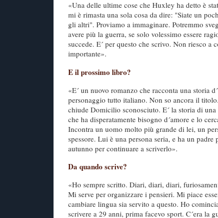
«Una delle ultime cose che Huxley ha detto è stato
mi è rimasta una sola cosa da dire: "Siate un poch
gli altri". Proviamo a immaginare. Potremmo sveg
avere più la guerra, se solo volessimo essere rag
succede. E´ per questo che scrivo. Non riesco a c
importante».
E il prossimo libro?
«E´ un nuovo romanzo che racconta una storia d
personaggio tutto italiano. Non so ancora il titolo. 
chiude Domicilio sconosciuto. E´ la storia di un
che ha disperatamente bisogno d´amore e lo cerca 
Incontra un uomo molto più grande di lei, un pe
spessore. Lui è una persona seria, e ha un padre p
autunno per continuare a scriverlo».
Da quando scrive?
«Ho sempre scritto. Diari, diari, diari, furiosame
Mi serve per organizzare i pensieri. Mi piace esse
cambiare lingua sia servito a questo. Ho comincia
scrivere a 29 anni, prima facevo sport. C´era la gu