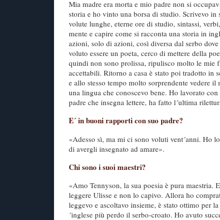
Mia madre era morta e mio padre non si occupava
storia e ho vinto una borsa di studio. Scrivevo in 
volute lunghe, eterne ore di studio, sintassi, verbi,
mente e capire come si racconta una storia in ingl
azioni, solo di azioni, così diversa dal serbo dove
voluto essere un poeta, cerco di mettere della po
quindi non sono prolissa, ripulisco molto le mie f
accettabili. Ritorno a casa è stato poi tradotto in 
e allo stesso tempo molto sorprendente vedere il 
una lingua che conoscevo bene. Ho lavorato con l
padre che insegna lettere, ha fatto l´ultima rilettu
E´ in buoni rapporti con suo padre?
«Adesso sì, ma mi ci sono voluti vent´anni. Ho lot
di avergli insegnato ad amare».
Chi sono i suoi maestri?
«Amo Tennyson, la sua poesia è pura maestria. E
leggere Ulisse e non lo capivo. Allora ho comprat
leggevo e ascoltavo insieme, è stato ottimo per la
´inglese più perdo il serbo-croato. Ho avuto suc