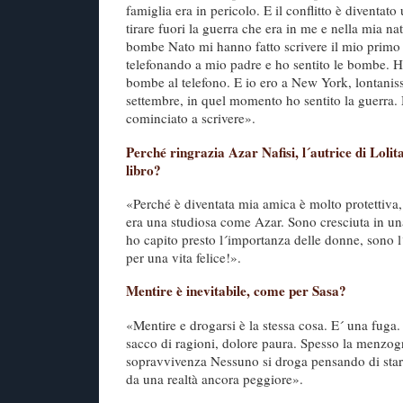
famiglia era in pericolo. E il conflitto è diventat
tirare fuori la guerra che era in me e nella mia na
bombe Nato mi hanno fatto scrivere il mio primo
telefonando a mio padre e ho sentito le bombe. Ho
bombe al telefono. E io ero a New York, lontanis
settembre, in quel momento ho sentito la guerra.
cominciato a scrivere».
Perché ringrazia Azar Nafisi, l´autrice di Lolit
libro?
«Perché è diventata mia amica è molto protettiva
era una studiosa come Azar. Sono cresciuta in u
ho capito presto l´importanza delle donne, sono l
per una vita felice!».
Mentire è inevitabile, come per Sasa?
«Mentire e drogarsi è la stessa cosa. E´ una fuga
sacco di ragioni, dolore paura. Spesso la menzog
sopravvivenza Nessuno si droga pensando di star
da una realtà ancora peggiore».