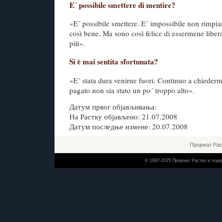
E´ possibile smettere di mentire?
«E´ possibile smettere. E´ impossibile non rimpian
così bene. Ma sono così felice di essermene libera
più».
Si è mai sentita sfortunata?
«E´ stata dura venirne fuori. Continuo a chiederm
pagato non sia stato un po´ troppo alto».
Датум првог објављивања:
На Растку објављено: 21.07.2008
Датум последње измене: 20.07.2008
Пројекат Ра
© 1997-2025 Пројекат Растко и пој