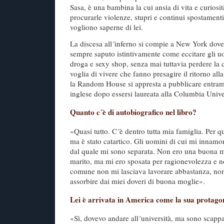
Sasa, è una bambina la cui ansia di vita e curiosi
procurarle violenze, stupri e continui spostamenti
vogliono saperne di lei.
La discesa all´inferno si compie a New York dove
sempre saputo istintivamente come eccitare gli uo
droga e sexy shop, senza mai tuttavia perdere la c
voglia di vivere che fanno presagire il ritorno all
la Random House si appresta a pubblicare entramb
inglese dopo essersi laureata alla Columbia Unive
Quanto c´è di autobiografico nel libro?
«Quasi tutto. C´è dentro tutta mia famiglia. Per q
ma è stato catartico. Gli uomini di cui mi innamor
dal quale mi sono separata. Non ero una buona
marito, ma mi ero sposata per ragionevolezza e no
comune non mi lasciava lavorare abbastanza, non
assorbire dai miei doveri di buona moglie».
Lei è arrivata in America come la sua protago
«Sì, dovevo andare all´università, ma sono scapp