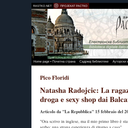
RASTKO.NET
ПРОЈЕКАТ РАСТКО
Home page • Почетна страна
Садржај библиотеке
Ауторски 
Pico Floridi
Natasha Radojcic: La ragaz
droga e sexy shop dai Balc
Articolo da "La Repubblica" 15 febbraio del 2
"Ora scrivo in inglese, ma il mio primo libro è sta
serbo: una strana esperienza di ritorno a casa"