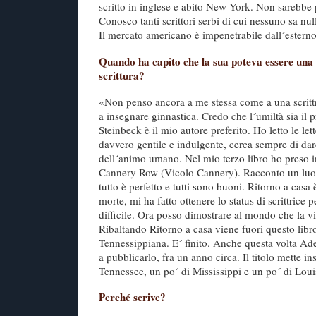
scritto in inglese e abito New York. Non sarebbe 
Conosco tanti scrittori serbi di cui nessuno sa nu
Il mercato americano è impenetrabile dall´estern
Quando ha capito che la sua poteva essere una 
scrittura?
«Non penso ancora a me stessa come a una scrittr
a insegnare ginnastica. Credo che l´umiltà sia il p
Steinbeck è il mio autore preferito. Ho letto le let
davvero gentile e indulgente, cerca sempre di dar
dell´animo umano. Nel mio terzo libro ho preso in 
Cannery Row (Vicolo Cannery). Racconto un lu
tutto è perfetto e tutti sono buoni. Ritorno a casa
morte, mi ha fatto ottenere lo status di scrittrice 
difficile. Ora posso dimostrare al mondo che la vi
Ribaltando Ritorno a casa viene fuori questo lib
Tennessippiana. E´ finito. Anche questa volta Ade
a pubblicarlo, fra un anno circa. Il titolo mette i
Tennessee, un po´ di Mississippi e un po´ di Loui
Perché scrive?