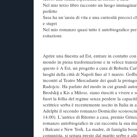
Nel mio terzo libro racconto un luogo immaginari
perfetto
Sasa ha un´ansia di vita e una curiosità precoci 
e stupri
Nel mio romanzo quasi tutto è autobiografico pe
esitazione
Aprire una finestra ad Est, entrare in contatto con l
mondo in piena trasformazione e in veloce transi
questo è A Est, un progetto a cura di Roberta Carl
luoghi della città di Napoli fino al 1 marzo. Goffr
incontri al Teatro Mercadante dei quali la protagon
Radojcic. Ha parlato del modo in cui grandi autor
Brodskij a Kis a Milosz, siano riusciti a vivere e
fuori la follia del regime senza perdere la capacità
scrittrice serba è recentemente uscito in Italia i
Adelphi il secondo romanzo Domicilio sconosciu
14.00). L´autrice di Ritorno a casa, premio Grinz
romanzo autobiografico in cui racconta la sua d
i Balcani e New York. La madre, di famiglia bo
comunista, si separa presto dal marito serbo e alle